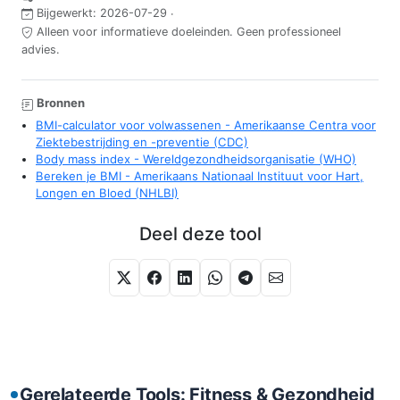
Bijgewerkt:
2026-07-29
·
Alleen voor informatieve doeleinden. Geen professioneel
advies.
Bronnen
BMI-calculator voor volwassenen - Amerikaanse Centra voor
Ziektebestrijding en -preventie (CDC)
Body mass index - Wereldgezondheidsorganisatie (WHO)
Bereken je BMI - Amerikaans Nationaal Instituut voor Hart,
Longen en Bloed (NHLBI)
Deel deze tool
Gerelateerde Tools: Fitness & Gezondheid