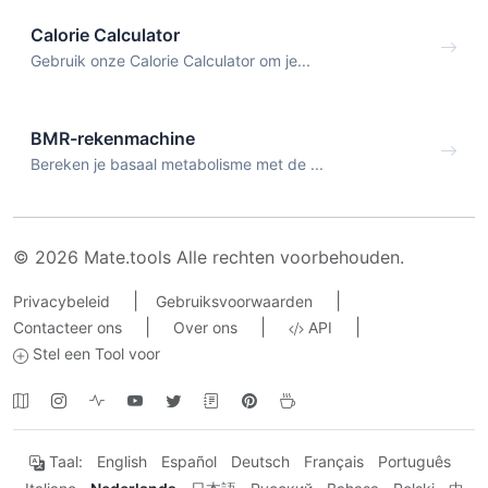
Calorie Calculator
Gebruik onze Calorie Calculator om je...
BMR-rekenmachine
Bereken je basaal metabolisme met de ...
© 2026 Mate.tools Alle rechten voorbehouden.
|
|
Privacybeleid
Gebruiksvoorwaarden
|
|
|
Contacteer ons
Over ons
API
Stel een Tool voor
Taal:
English
Español
Deutsch
Français
Português