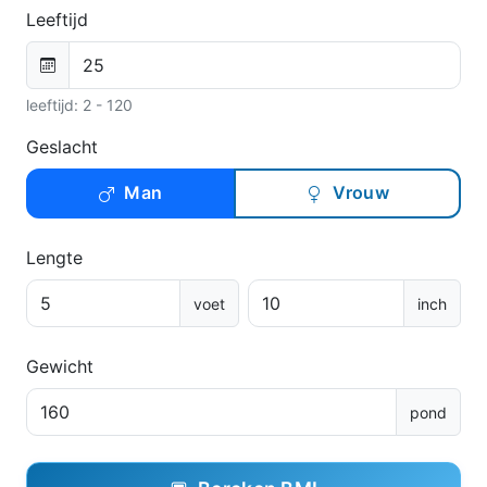
Leeftijd
leeftijd: 2 - 120
Geslacht
Man
Vrouw
Lengte
voet
inch
Gewicht
pond