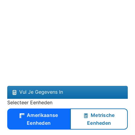
Vul Je Gegevens In
Selecteer Eenheden
Amerikaanse
Metrische
Eenheden
Eenheden