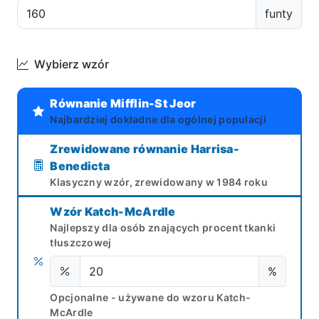
funty
Wybierz wzór
Równanie Mifflin-St Jeor
Najbardziej dokładne dla ogólnej populacji
Zrewidowane równanie Harrisa-
Benedicta
Klasyczny wzór, zrewidowany w 1984 roku
Wzór Katch-McArdle
Najlepszy dla osób znających procent tkanki
tłuszczowej
%
Opcjonalne - używane do wzoru Katch-
McArdle