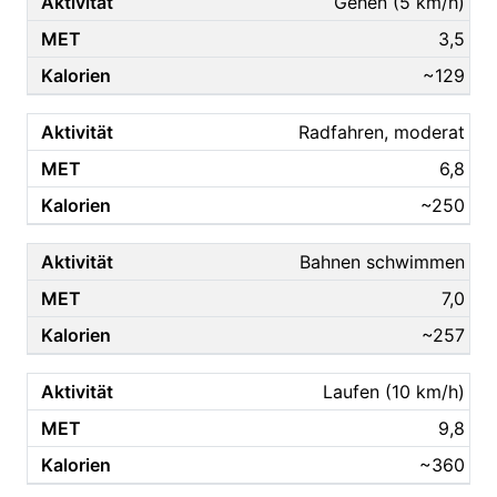
Gehen (5 km/h)
3,5
~129
Radfahren, moderat
6,8
~250
Bahnen schwimmen
7,0
~257
Laufen (10 km/h)
9,8
~360