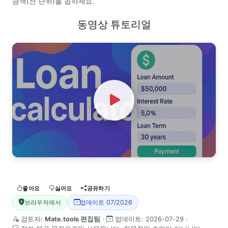
금액(천 단위)을 곱하세요.
동영상 튜토리얼
Watch Video
좋아요
싫어요
공유하기
브라우저에서
업데이트 07/2026
검토자:
Mate.tools 편집팀
·
업데이트:
2026-07-29
·