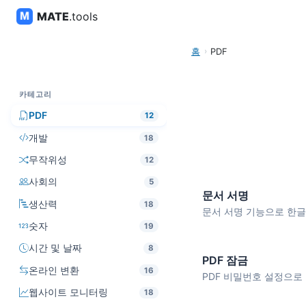
MATE
.tools
홈
PDF
카테고리
PDF
12
개발
18
무작위성
12
사회의
5
문서 서명
생산력
18
문서 서명 기능으로 한글, 워
숫자
19
시간 및 날짜
8
PDF 잠금
온라인 변환
16
PDF 비밀번호 설정으로 
웹사이트 모니터링
18