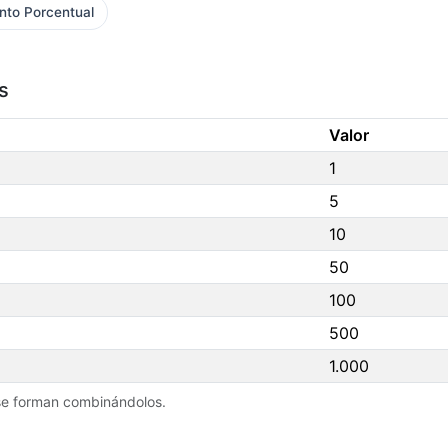
nto Porcentual
s
Valor
1
5
10
50
100
500
1.000
se forman combinándolos.