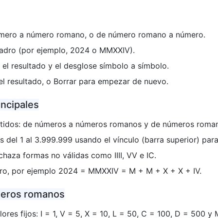
 número a número romano, o de número romano a número.
cuadro (por ejemplo, 2024 o MMXXIV).
 el resultado y el desglose símbolo a símbolo.
el resultado, o Borrar para empezar de nuevo.
incipales
tidos: de números a números romanos y de números romano
 del 1 al 3.999.999 usando el vínculo (barra superior) para 
echaza formas no válidas como IIII, VV e IC.
aro, por ejemplo 2024 = MMXXIV = M + M + X + X + IV.
meros romanos
ores fijos: I = 1, V = 5, X = 10, L = 50, C = 100, D = 500 y 