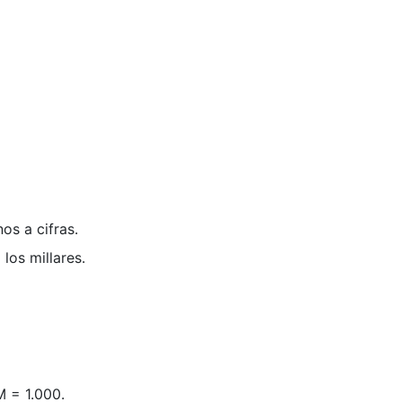
s a cifras.
los millares.
M = 1.000.