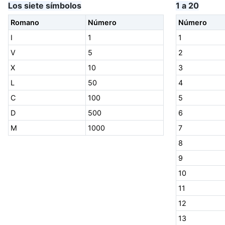
Los siete símbolos
1 a 20
Romano
Número
Número
I
1
1
V
5
2
X
10
3
L
50
4
C
100
5
D
500
6
M
1000
7
8
9
10
11
12
13