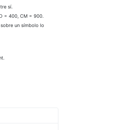
re sí.
CD = 400, CM = 900.
 sobre un símbolo lo
t.