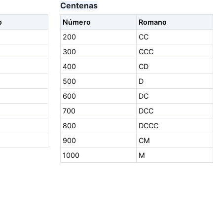
Centenas
o
Número
Romano
200
CC
300
CCC
400
CD
500
D
600
DC
700
DCC
800
DCCC
900
CM
1000
M