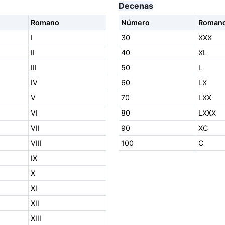
Decenas
Romano
Número
Roman
I
30
XXX
II
40
XL
III
50
L
IV
60
LX
V
70
LXX
VI
80
LXXX
VII
90
XC
VIII
100
C
IX
X
XI
XII
XIII