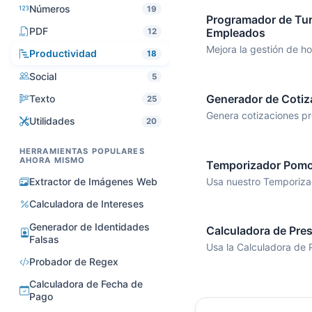
Números
19
Programador de Tu
PDF
Empleados
12
Mejora la gestión de ho
Productividad
18
Social
5
Generador de Cotiz
Texto
25
Genera cotizaciones pro
Utilidades
20
HERRAMIENTAS POPULARES
AHORA MISMO
Temporizador Pom
Usa nuestro Temporiza
Extractor de Imágenes Web
Calculadora de Intereses
Generador de Identidades
Calculadora de Pres
Falsas
Usa la Calculadora de 
Probador de Regex
Calculadora de Fecha de
Pago