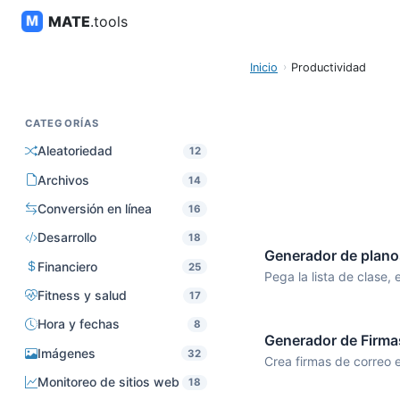
MATE
.tools
Inicio
Productividad
CATEGORÍAS
Aleatoriedad
12
Archivos
14
Conversión en línea
16
Desarrollo
18
Generador de plano
Financiero
25
Pega la lista de clase, el
Fitness y salud
17
Hora y fechas
8
Generador de Firma
Imágenes
32
Crea firmas de correo e
Monitoreo de sitios web
18