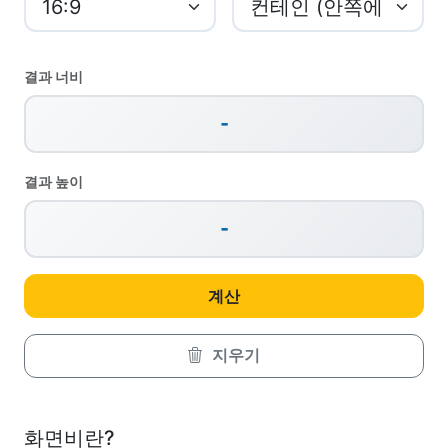
결과 너비
-
결과 높이
-
계산
지우기
화면비란?