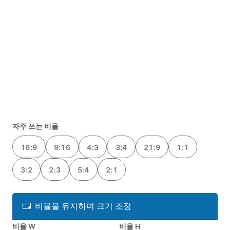
자주 쓰는 비율
16:9
9:16
4:3
3:4
21:9
1:1
3:2
2:3
5:4
2:1
비율을 유지하며 크기 조정
비율 W
비율 H