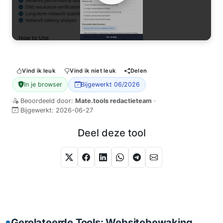
Watch Video
Vind ik leuk
Vind ik niet leuk
Delen
In je browser
Bijgewerkt 06/2026
Beoordeeld door:
Mate.tools redactieteam
·
Bijgewerkt:
2026-06-27
Deel deze tool
Gerelateerde Tools: Websitebewaking