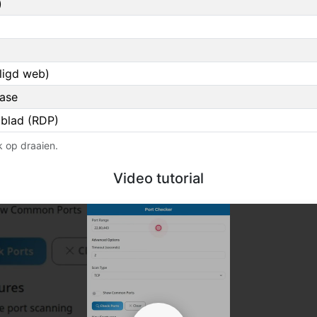
)
ligd web)
ase
ublad (RDP)
k op draaien.
Video tutorial