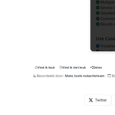
Vind ik leuk
Vind ik niet leuk
Delen
Beoordeeld door:
Mate.tools redactieteam
·
B
Twitter