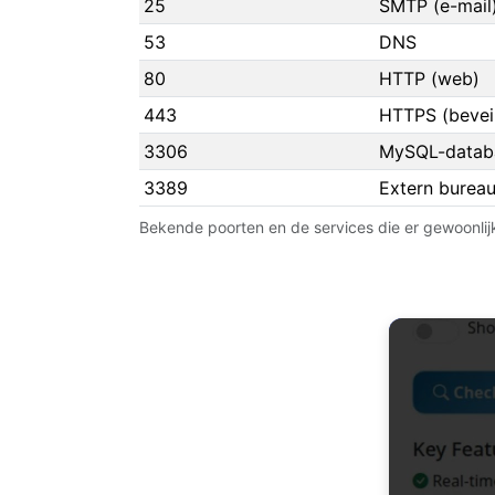
25
SMTP (e-mail
53
DNS
80
HTTP (web)
443
HTTPS (bevei
3306
MySQL-datab
3389
Extern burea
Bekende poorten en de services die er gewoonlij