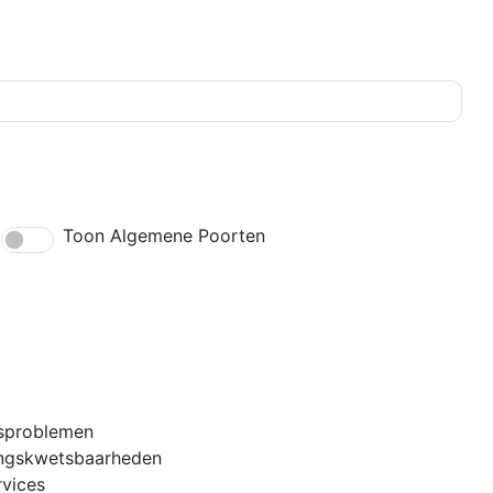
Toon Algemene Poorten
sproblemen
ingskwetsbaarheden
rvices