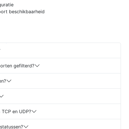
guratie
ort beschikbaarheid
rten gefilterd?
en?
en TCP en UDP?
tstatussen?