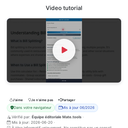
Video tutorial
Watch Video
J'aime
Je n'aime pas
Partager
Dans votre navigateur
Mis à jour 06/2026
Vérifié par:
Équipe éditoriale Mate.tools
·
Mis à jour:
2026-06-20
·
À titre informatif uniquement. Ne constitue pas un conseil