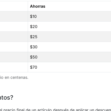
Ahorras
$10
$20
$25
$30
$50
$70
cio en centenas.
ntos?
 precio final de un artículo después de aplicar un descuen