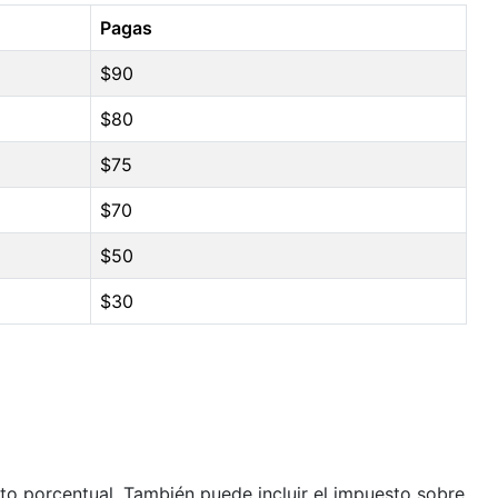
Pagas
$90
$80
$75
$70
$50
$30
to porcentual. También puede incluir el impuesto sobre