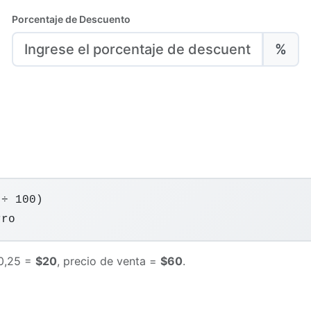
Porcentaje de Descuento
%
 ÷ 100)
rro
 0,25 =
$20
, precio de venta =
$60
.