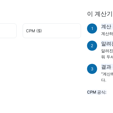
이 계산기
계산
1
CPM ($)
계산하
알려
2
알려진
워 두
결과
3
"계산
다.
CPM 공식: