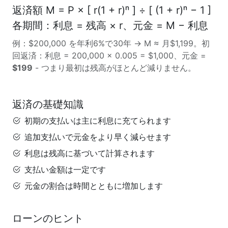
返済額 M = P × [ r(1 + r)ⁿ ] ÷ [ (1 + r)ⁿ − 1 ]
各期間：利息 = 残高 × r、元金 = M − 利息
例：$200,000 を年利6%で30年 → M ≈ 月$1,199。初
回返済：利息 = 200,000 × 0.005 = $1,000、元金 =
$199
- つまり最初は残高がほとんど減りません。
返済の基礎知識
初期の支払いは主に利息に充てられます
追加支払いで元金をより早く減らせます
利息は残高に基づいて計算されます
支払い金額は一定です
元金の割合は時間とともに増加します
ローンのヒント