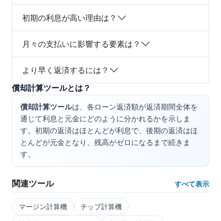
初期の利息が高い理由は？
月々の支払いに影響する要素は？
より早く返済するには？
償却計算ツールとは？
償却計算ツール
は、各ローン返済額が返済期間全体を
通じて利息と元金にどのように分かれるかを示しま
す。初期の返済はほとんどが利息で、後期の返済はほ
とんどが元金となり、残高がゼロになるまで続きま
す。
関連ツール
すべて表示
マージン計算機
チップ計算機