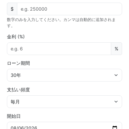
$
数字のみを入力してください。カンマは自動的に追加されま
す。
金利 (%)
%
ローン期間
支払い頻度
開始日