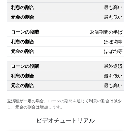
最も高い
最も低い
返済期間の半ば
ほぼ均等
ほぼ均等
最終返済
最も低い
最も高い
返済額が一定の場合、ローンの期間を通じて利息の割合は減少
し、元金の割合は増加します。
ビデオチュートリアル