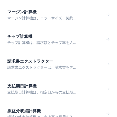
マージン計算機
マージン計算機は、ロットサイズ、契約...
チップ計算機
チップ計算機は、請求額とチップ率を入...
請求書エクストラクター
請求書エクストラクターは、請求書をデ...
支払期日計算機
支払期日計算機は、指定日からの支払期...
損益分岐点計算機
損益分岐点計算機は、売上高と費用を入...