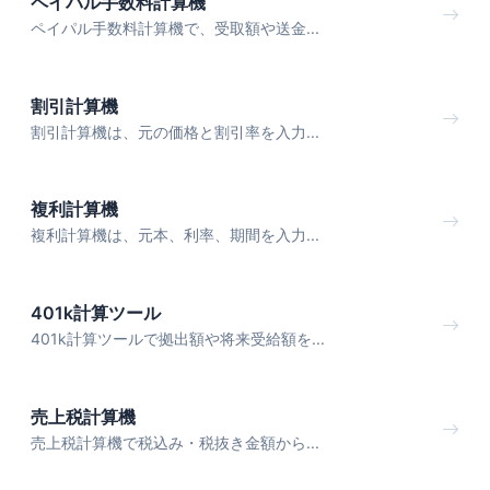
ペイパル手数料計算機
ペイパル手数料計算機で、受取額や送金...
割引計算機
割引計算機は、元の価格と割引率を入力...
複利計算機
複利計算機は、元本、利率、期間を入力...
401k計算ツール
401k計算ツールで拠出額や将来受給額を...
売上税計算機
売上税計算機で税込み・税抜き金額から...