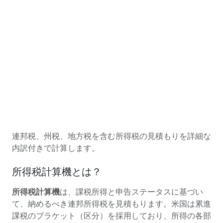
連邦税、州税、地方税を含む所得税の見積もりを詳細な
内訳付きで計算します。
所得税計算機とは？
所得税計算機
は、課税所得と申告ステータスに基づい
て、納めるべき連邦所得税を見積もります。米国は累進
課税のブラケット（区分）を採用しており、所得の各部