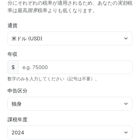
分にそれぞれの税率が適用されるため、あなたの
実効
税
率は最高
限界
税率よりも低くなります。
通貨
年収
$
数字のみを入力してください（記号は不要）。
申告区分
課税年度