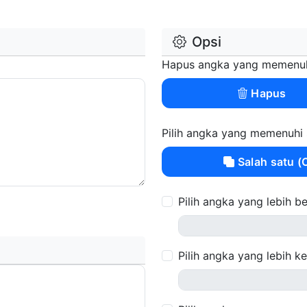
Opsi
Hapus angka yang memenuhi 
Hapus
Pilih angka yang memenuhi 
Salah satu (
Pilih angka yang lebih bes
Pilih angka yang lebih kec