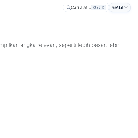
Cari alat...
Alat
Ctrl K
pilkan angka relevan, seperti lebih besar, lebih