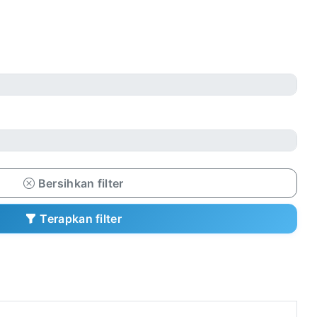
Bersihkan filter
Terapkan filter