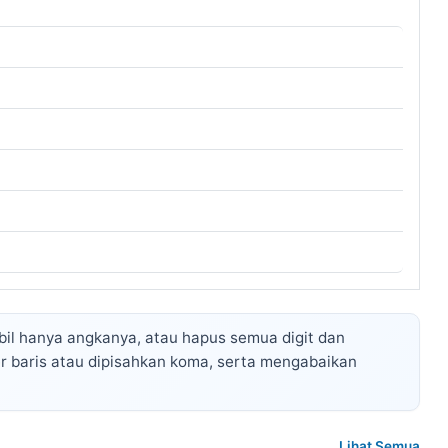
bil hanya angkanya, atau hapus semua digit dan
r baris atau dipisahkan koma, serta mengabaikan
Lihat Semua