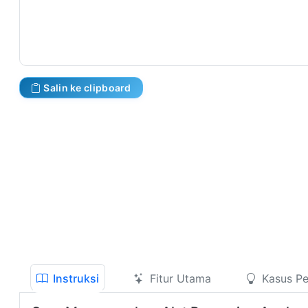
Salin ke clipboard
Instruksi
Fitur Utama
Kasus P