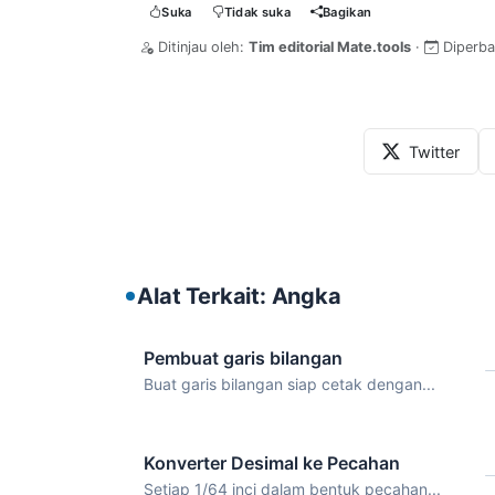
Suka
Tidak suka
Bagikan
Ditinjau oleh:
Tim editorial Mate.tools
·
Diperba
Twitter
Alat Terkait: Angka
Pembuat garis bilangan
Buat garis bilangan siap cetak dengan...
Konverter Desimal ke Pecahan
Setiap 1/64 inci dalam bentuk pecahan...