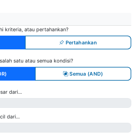
kriteria, atau pertahankan?
Pertahankan
salah satu atau semua kondisi?
OR)
Semua (AND)
ar dari...
il dari...