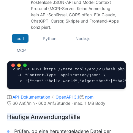
Kostenlose JSON-API und Model Context
Protocol (MCP)-Server. Keine Anmeldung,
kein API-Schlüssel, CORS offen. Für Claude,
ChatGPT, Cursor, Skripte und Frontend-Apps
konzipiert.
curl
Python
Node.js
MCP
curl -X POST https://mate.tools/api/v1/hash.php \

  -H "Content-Type: application/json" \

  -d '{"text":"hello world","algorithms":["sha256"
API-Dokumentation
OpenAPI 3.1
npm
60 Anf./min · 600 Anf./Stunde · max. 1 MB Body
Häufige Anwendungsfälle
Prüfen, ob eine heruntergeladene Datei der