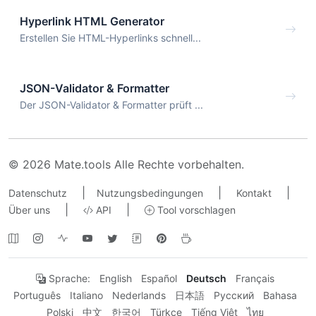
Hyperlink HTML Generator
Erstellen Sie HTML-Hyperlinks schnell...
JSON-Validator & Formatter
Der JSON-Validator & Formatter prüft ...
© 2026 Mate.tools Alle Rechte vorbehalten.
|
|
|
Datenschutz
Nutzungsbedingungen
Kontakt
|
|
Über uns
API
Tool vorschlagen
Sprache:
English
Español
Deutsch
Français
Português
Italiano
Nederlands
日本語
Русский
Bahasa
Polski
中文
한국어
Türkçe
Tiếng Việt
ไทย