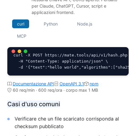
per Claude, ChatGPT, Cursor, script e
applicazioni frontend.
curl
Python
Node.js
MCP
curl -X POST https://mate.tools/api/v1/hash.php \

  -H "Content-Type: application/json" \

  -d '{"text":"hello world","algorithms":["sha256"
Documentazione API
OpenAPI 3.1
npm
60 req/min · 600 req/ora · corpo max 1 MB
Casi d'uso comuni
Verificare che un file scaricato corrisponda al
checksum pubblicato