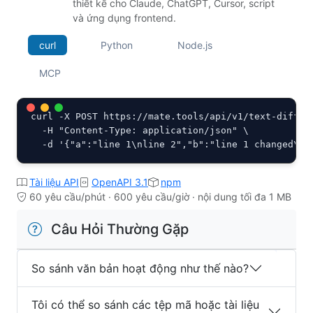
thiết kế cho Claude, ChatGPT, Cursor, script
và ứng dụng frontend.
curl
Python
Node.js
MCP
curl -X POST https://mate.tools/api/v1/text-diff.ph
  -H "Content-Type: application/json" \

  -d '{"a":"line 1\nline 2","b":"line 1 changed\nl
Tài liệu API
OpenAPI 3.1
npm
60 yêu cầu/phút · 600 yêu cầu/giờ · nội dung tối đa 1 MB
Câu Hỏi Thường Gặp
So sánh văn bản hoạt động như thế nào?
Tôi có thể so sánh các tệp mã hoặc tài liệu