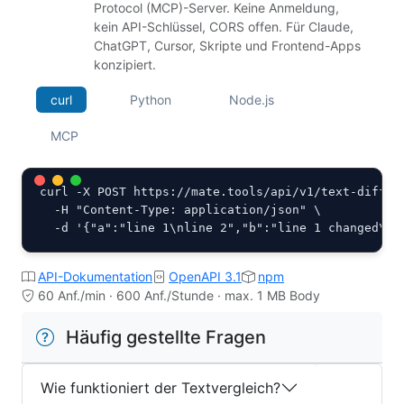
Protocol (MCP)-Server. Keine Anmeldung,
kein API-Schlüssel, CORS offen. Für Claude,
ChatGPT, Cursor, Skripte und Frontend-Apps
konzipiert.
curl
Python
Node.js
MCP
curl -X POST https://mate.tools/api/v1/text-diff.ph
  -H "Content-Type: application/json" \

  -d '{"a":"line 1\nline 2","b":"line 1 changed\nl
API-Dokumentation
OpenAPI 3.1
npm
60 Anf./min · 600 Anf./Stunde · max. 1 MB Body
Häufig gestellte Fragen
Wie funktioniert der Textvergleich?