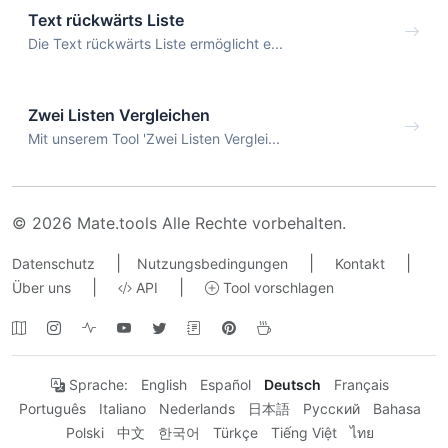
Text rückwärts Liste
Die Text rückwärts Liste ermöglicht e...
Zwei Listen Vergleichen
Mit unserem Tool 'Zwei Listen Verglei...
© 2026 Mate.tools Alle Rechte vorbehalten.
|
|
|
Datenschutz
Nutzungsbedingungen
Kontakt
|
|
Über uns
API
Tool vorschlagen
Sprache:
English
Español
Deutsch
Français
Português
Italiano
Nederlands
日本語
Русский
Bahasa
Polski
中文
한국어
Türkçe
Tiếng Việt
ไทย