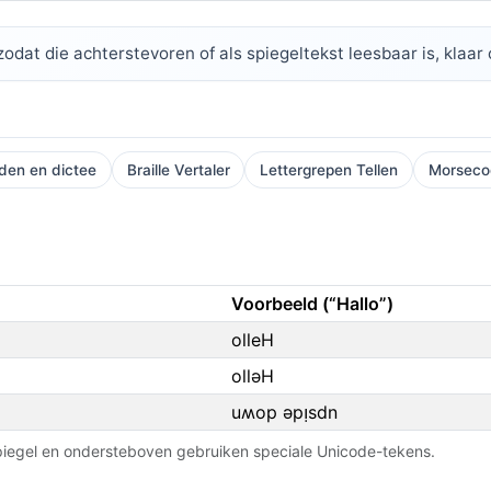
zodat die achterstevoren of als spiegeltekst leesbaar is, klaar
den en dictee
Braille Vertaler
Lettergrepen Tellen
Morsecod
Voorbeeld (“Hallo”)
olleH
ollǝH
uʍop ǝpᴉsdn
iegel en ondersteboven gebruiken speciale Unicode-tekens.