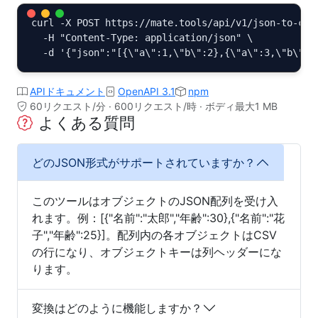
curl -X POST https://mate.tools/api/v1/json-to-csv.
  -H "Content-Type: application/json" \

  -d '{"json":"[{\"a\":1,\"b\":2},{\"a\":3,\"b\":4
APIドキュメント
OpenAPI 3.1
npm
60リクエスト/分 · 600リクエスト/時 · ボディ最大1 MB
よくある質問
どのJSON形式がサポートされていますか？
このツールはオブジェクトのJSON配列を受け入
れます。例：[{"名前":"太郎","年齢":30},{"名前":"花
子","年齢":25}]。配列内の各オブジェクトはCSV
の行になり、オブジェクトキーは列ヘッダーにな
ります。
変換はどのように機能しますか？