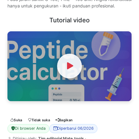
hanya untuk pengukuran - ikuti panduan profesional.
Tutorial video
Watch Video
Suka
Tidak suka
Bagikan
Di browser Anda
Diperbarui 06/2026
Ditinjau oleh:
Tim editorial Mate.tools
·