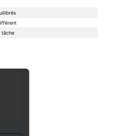
ilibrés
iffèrent
 tâche