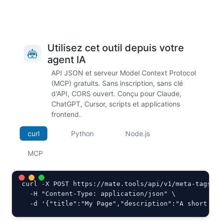
Utilisez cet outil depuis votre
agent IA
API JSON et serveur Model Context Protocol
(MCP) gratuits. Sans inscription, sans clé
d'API, CORS ouvert. Conçu pour Claude,
ChatGPT, Cursor, scripts et applications
frontend.
curl
Python
Node.js
MCP
curl -X POST https://mate.tools/api/v1/meta-tags-ge
  -H "Content-Type: application/json" \

  -d '{"title":"My Page","description":"A short pa