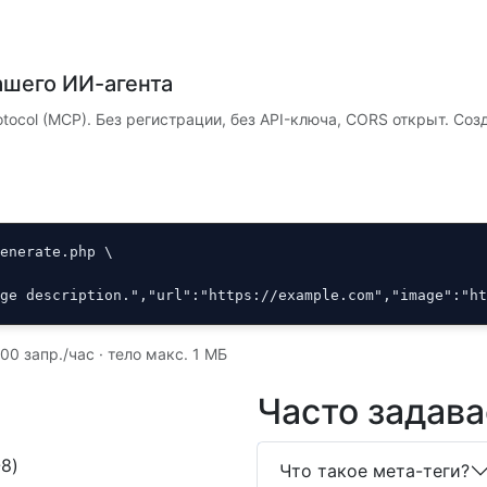
ашего ИИ-агента
tocol (MCP). Без регистрации, без API-ключа, CORS открыт. Созд
enerate.php \

age description.","url":"https://example.com","image":"h
600 запр./час · тело макс. 1 МБ
Часто задав
8)
Что такое мета-теги?