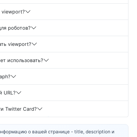
 viewport?
для роботов?
ть viewport?
ет использовать?
aph?
й URL?
и Twitter Card?
рмацию о вашей странице - title, description и