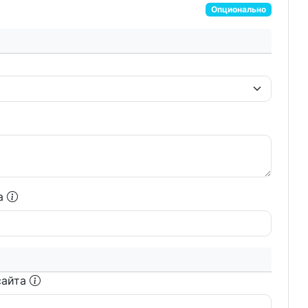
Опционально
та
сайта