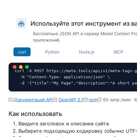
Используйте этот инструмент из в
Бесплатные JSON API и сервер Model Context Pro
приложений.
curl
Python
Node.js
MCP
curl -X POST https://mate.tools/api/v1/meta-tags-g
  -H "Content-Type: application/json" \

  -d '{"title":"My Page","description":"A short p
Документация API
OpenAPI 3.1
npm
60 запр./мин · 
Как использовать
Введите заголовок и описание сайта
Выберите подходящую кодировку (обычно UTF-