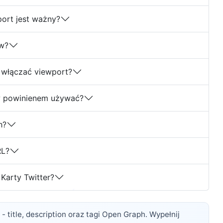
ort jest ważny?
ów?
włączać viewport?
w powinienem używać?
h?
RL?
Karty Twitter?
 title, description oraz tagi Open Graph. Wypełnij