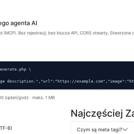
ego agenta AI
 (MCP). Bez rejestracji, bez klucza API, CORS otwarty. Stworzone dl
enerate.php \

age description.","url":"https://example.com","image":"h
00 żądań/godz · maks. 1 MB
Najczęściej 
TF-8)
Czym są meta tagi?