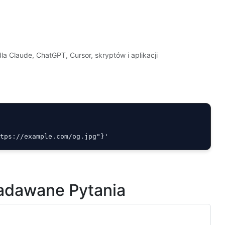
a Claude, ChatGPT, Cursor, skryptów i aplikacji
ttps://example.com/og.jpg"}'
Zadawane Pytania