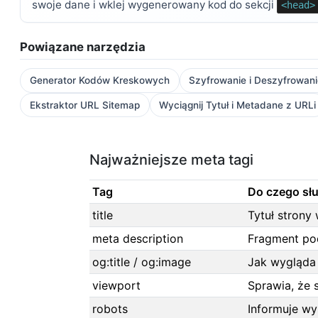
swoje dane i wklej wygenerowany kod do sekcji
<head>
Powiązane narzędzia
Generator Kodów Kreskowych
Szyfrowanie i Deszyfrowan
Ekstraktor URL Sitemap
Wyciągnij Tytuł i Metadane z URLi
Najważniejsze meta tagi
Tag
Do czego sł
title
Tytuł strony
meta description
Fragment po
og:title / og:image
Jak wygląda
viewport
Sprawia, że 
robots
Informuje wy