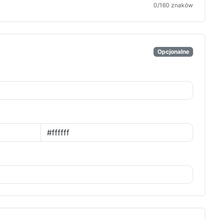
0
/160 znaków
Opcjonalne