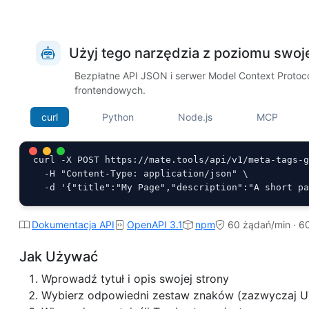
Użyj tego narzędzia z poziomu swoj
Bezpłatne API JSON i serwer Model Context Protocol
frontendowych.
curl
Python
Node.js
MCP
curl -X POST https://mate.tools/api/v1/meta-tags-g
  -H "Content-Type: application/json" \

  -d '{"title":"My Page","description":"A short p
Dokumentacja API
OpenAPI 3.1
npm
60 żądań/min · 6
Jak Używać
Wprowadź tytuł i opis swojej strony
Wybierz odpowiedni zestaw znaków (zazwyczaj U