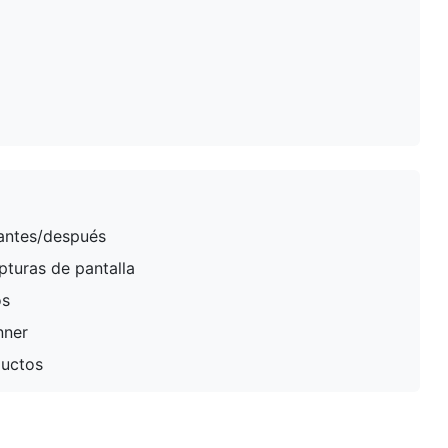
antes/después
pturas de pantalla
os
nner
ductos