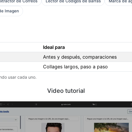
xtractor de Correos
Lector de Códigos de Barras
Marca de a
 de Imagen
Ideal para
Antes y después, comparaciones
Collages largos, paso a paso
ndo usar cada uno.
Video tutorial