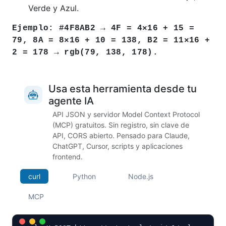
Verde y Azul.
Ejemplo: #4F8AB2 → 4F = 4×16 + 15 =
79, 8A = 8×16 + 10 = 138, B2 = 11×16 +
2 = 178 → rgb(79, 138, 178).
Usa esta herramienta desde tu
agente IA
API JSON y servidor Model Context Protocol
(MCP) gratuitos. Sin registro, sin clave de
API, CORS abierto. Pensado para Claude,
ChatGPT, Cursor, scripts y aplicaciones
frontend.
curl
Python
Node.js
MCP