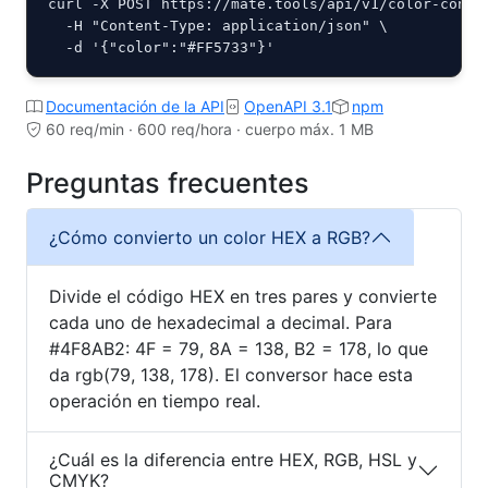
curl -X POST https://mate.tools/api/v1/color-conver
  -H "Content-Type: application/json" \

  -d '{"color":"#FF5733"}'
Documentación de la API
OpenAPI 3.1
npm
60 req/min · 600 req/hora · cuerpo máx. 1 MB
Preguntas frecuentes
¿Cómo convierto un color HEX a RGB?
Divide el código HEX en tres pares y convierte
cada uno de hexadecimal a decimal. Para
#4F8AB2: 4F = 79, 8A = 138, B2 = 178, lo que
da rgb(79, 138, 178). El conversor hace esta
operación en tiempo real.
¿Cuál es la diferencia entre HEX, RGB, HSL y
CMYK?