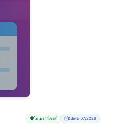
ในเบราว์เซอร์
อัปเดต 07/2026