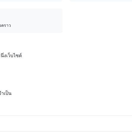
่วคราว
ึ่งเว็บไซต์
จำเป็น