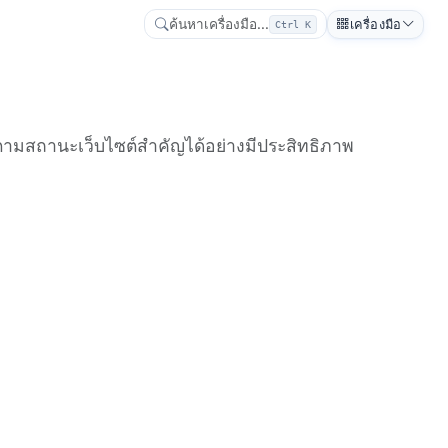
ค้นหาเครื่องมือ...
เครื่องมือ
Ctrl K
ตามสถานะเว็บไซต์สำคัญได้อย่างมีประสิทธิภาพ