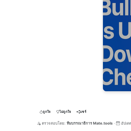
ถูกใจ
ไม่ถูกใจ
แชร์
ตรวจสอบโดย:
ทีมบรรณาธิการ Mate.tools
·
อัปเด