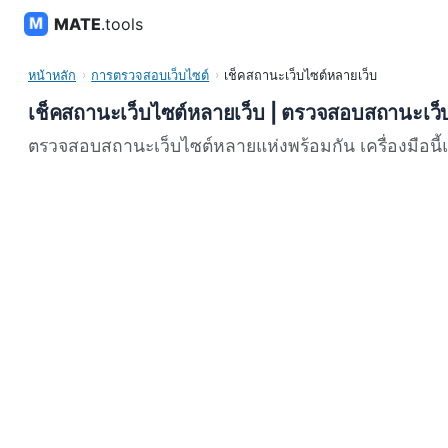
MATE
.tools
หน้าหลัก
การตรวจสอบเว็บไซต์
เช็คสถานะเว็บไซต์หลายเว็บ
เช็คสถานะเว็บไซต์หลายเว็บ | ตรวจสอบสถานะเว็บ
ตรวจสอบสถานะเว็บไซต์หลายแห่งพร้อมกัน เครื่องมือนี