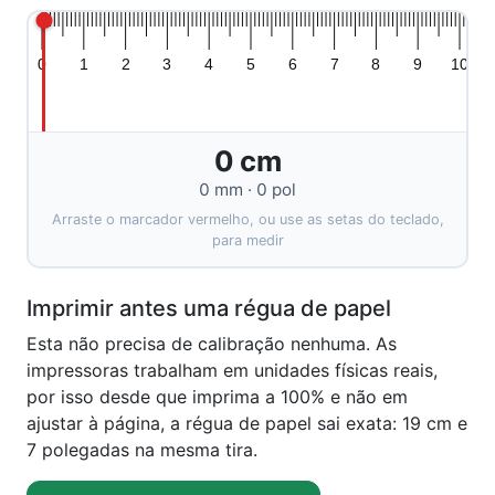
0
1
2
3
4
5
6
7
8
9
10
0 cm
0 mm · 0 pol
Arraste o marcador vermelho, ou use as setas do teclado,
para medir
Imprimir antes uma régua de papel
Esta não precisa de calibração nenhuma. As
impressoras trabalham em unidades físicas reais,
por isso desde que imprima a 100% e não em
ajustar à página, a régua de papel sai exata: 19 cm e
7 polegadas na mesma tira.