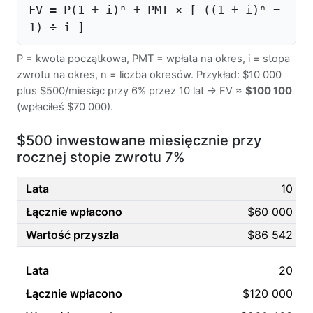
FV = P(1 + i)ⁿ + PMT × [ ((1 + i)ⁿ −
1) ÷ i ]
P = kwota początkowa, PMT = wpłata na okres, i = stopa
zwrotu na okres, n = liczba okresów. Przykład: $10 000
plus $500/miesiąc przy 6% przez 10 lat → FV ≈
$100 100
(wpłaciłeś $70 000).
$500 inwestowane miesięcznie przy
rocznej stopie zwrotu 7%
10
$60 000
$86 542
20
$120 000