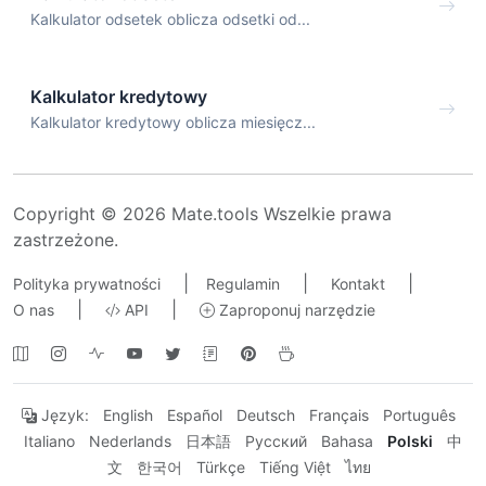
Kalkulator odsetek oblicza odsetki od...
Kalkulator kredytowy
Kalkulator kredytowy oblicza miesięcz...
Copyright © 2026 Mate.tools Wszelkie prawa
zastrzeżone.
|
|
|
Polityka prywatności
Regulamin
Kontakt
|
|
O nas
API
Zaproponuj narzędzie
Język:
English
Español
Deutsch
Français
Português
Italiano
Nederlands
日本語
Русский
Bahasa
Polski
中
文
한국어
Türkçe
Tiếng Việt
ไทย