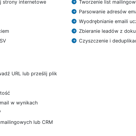
uj strony internetowe
Tworzenie list mailingo
Parsowanie adresów emai
Wyodrębnianie emaili ucz
ciem
Zbieranie leadów z do
CSV
Czyszczenie i deduplikacj
dź URL lub prześlij plik
rtość
email w wynikach
V
i mailingowych lub CRM