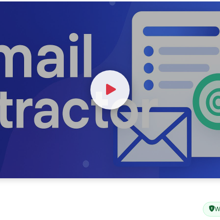
Watch Video
W