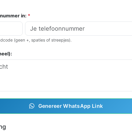
nnummer in:
*
andcode (geen +, spaties of streepjes).
neel):
Genereer WhatsApp Link
ng