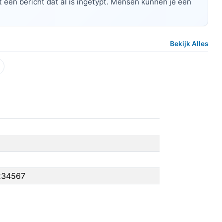
 een bericht dat al is ingetypt. Mensen kunnen je een
Bekijk Alles
234567