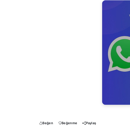
Beğen
Beğenme
Paylaş