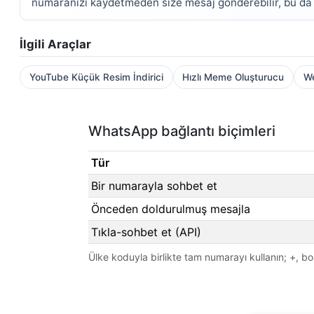
numaranızı kaydetmeden size mesaj gönderebilir, bu da i
İlgili Araçlar
YouTube Küçük Resim İndirici
Hızlı Meme Oluşturucu
We
WhatsApp bağlantı biçimleri
Tür
Bir numarayla sohbet et
Önceden doldurulmuş mesajla
Tıkla-sohbet et (API)
Ülke koduyla birlikte tam numarayı kullanın; +, bo