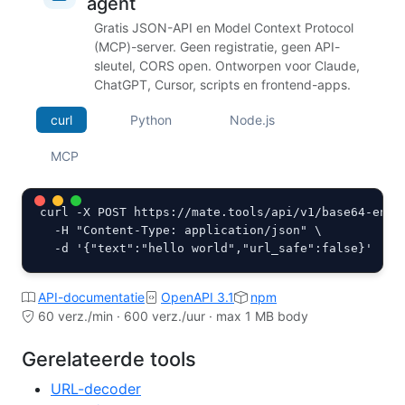
agent
Gratis JSON-API en Model Context Protocol
(MCP)-server. Geen registratie, geen API-
sleutel, CORS open. Ontworpen voor Claude,
ChatGPT, Cursor, scripts en frontend-apps.
curl
Python
Node.js
MCP
curl -X POST https://mate.tools/api/v1/base64-encod
  -H "Content-Type: application/json" \

  -d '{"text":"hello world","url_safe":false}'
API-documentatie
OpenAPI 3.1
npm
60 verz./min · 600 verz./uur · max 1 MB body
Gerelateerde tools
URL-decoder