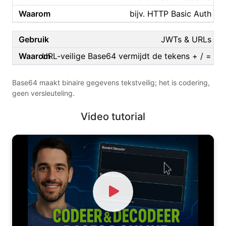
bijv. HTTP Basic Auth
JWTs & URLs
URL-veilige Base64 vermijdt de tekens + / =
Base64 maakt binaire gegevens tekstveilig; het is codering,
geen versleuteling.
Video tutorial
Watch Video