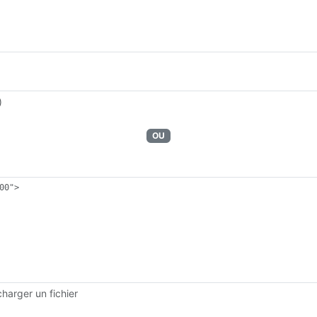
)
OU
harger un fichier