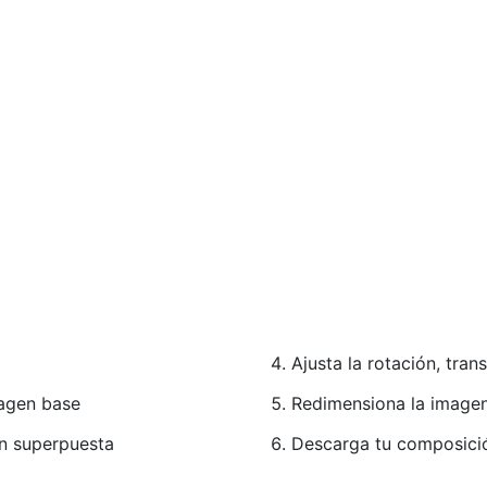
Ajusta la rotación, tra
agen base
Redimensiona la imagen
en superpuesta
Descarga tu composició