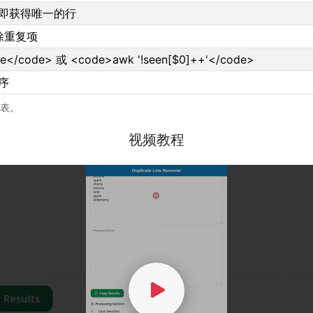
即获得唯一的行
除重复项
ile</code> 或 <code>awk '!seen[$0]++'</code>
序
表。
视频教程