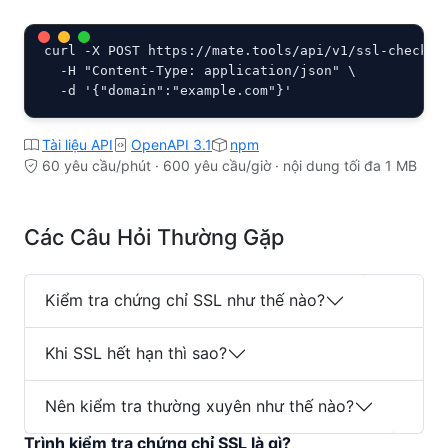
curl -X POST https://mate.tools/api/v1/ssl-check.ph
  -H "Content-Type: application/json" \

  -d '{"domain":"example.com"}'
Tài liệu API
OpenAPI 3.1
npm
60 yêu cầu/phút · 600 yêu cầu/giờ · nội dung tối đa 1 MB
Các Câu Hỏi Thường Gặp
Kiểm tra chứng chỉ SSL như thế nào?
Khi SSL hết hạn thì sao?
Nên kiểm tra thường xuyên như thế nào?
Trình kiểm tra chứng chỉ SSL là gì?