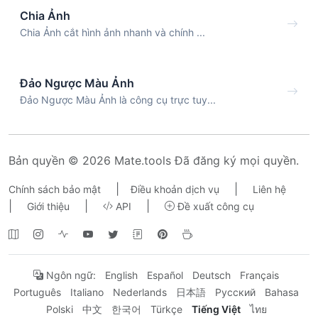
Chia Ảnh
Chia Ảnh cắt hình ảnh nhanh và chính ...
Đảo Ngược Màu Ảnh
Đảo Ngược Màu Ảnh là công cụ trực tuy...
Bản quyền © 2026 Mate.tools Đã đăng ký mọi quyền.
|
|
Chính sách bảo mật
Điều khoản dịch vụ
Liên hệ
|
|
|
Giới thiệu
API
Đề xuất công cụ
Ngôn ngữ:
English
Español
Deutsch
Français
Português
Italiano
Nederlands
日本語
Русский
Bahasa
Polski
中文
한국어
Türkçe
Tiếng Việt
ไทย