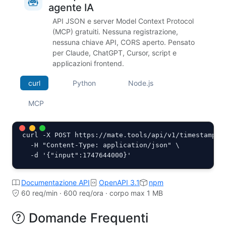
agente IA
API JSON e server Model Context Protocol
(MCP) gratuiti. Nessuna registrazione,
nessuna chiave API, CORS aperto. Pensato
per Claude, ChatGPT, Cursor, script e
applicazioni frontend.
curl
Python
Node.js
MCP
curl -X POST https://mate.tools/api/v1/timestamp.ph
  -H "Content-Type: application/json" \

  -d '{"input":1747644000}'
Documentazione API
OpenAPI 3.1
npm
60 req/min · 600 req/ora · corpo max 1 MB
Domande Frequenti