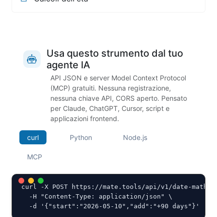
Usa questo strumento dal tuo
agente IA
API JSON e server Model Context Protocol
(MCP) gratuiti. Nessuna registrazione,
nessuna chiave API, CORS aperto. Pensato
per Claude, ChatGPT, Cursor, script e
applicazioni frontend.
curl
Python
Node.js
MCP
curl -X POST https://mate.tools/api/v1/date-math.ph
  -H "Content-Type: application/json" \

  -d '{"start":"2026-05-10","add":"+90 days"}'