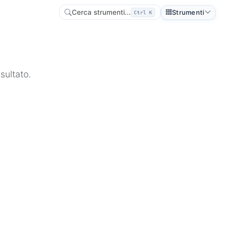
Cerca strumenti...
Strumenti
Ctrl K
isultato.