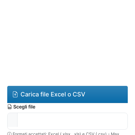
Carica file Excel o CSV
Scegli file
Formati accettati: Excel (.xlsx, .xls) e CSV (.csv) - Max