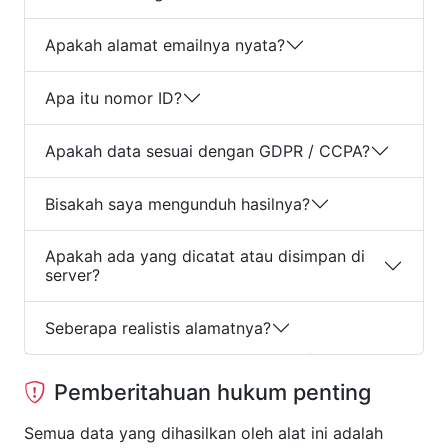
Apakah alamat emailnya nyata?
Apa itu nomor ID?
Apakah data sesuai dengan GDPR / CCPA?
Bisakah saya mengunduh hasilnya?
Apakah ada yang dicatat atau disimpan di
server?
Seberapa realistis alamatnya?
Pemberitahuan hukum penting
Semua data yang dihasilkan oleh alat ini adalah