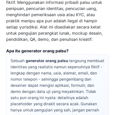
fiktif. Menggunakan informasi pribadi palsu untuk
penipuan, pencurian identitas, pencucian uang,
menghindari pemeriksaan usia atau KYC, atau
praktik menipu apa pun adalah ilegal di hampir
setiap yurisdiksi. Alat ini disediakan secara ketat
untuk pengujian perangkat lunak, mockup desain,
pendidikan, QA, demo, dan penulisan kreatif.
Apa itu generator orang palsu?
Sebuah
generator orang palsu
langsung membuat
identitas yang realistis namun sepenuhnya fiktif -
lengkap dengan nama, usia, alamat, email, dan
nomor telepon - sehingga pengembang dan
desainer dapat mengisi aplikasi, formulir, dan
demo dengan data uji yang meyakinkan. Tidak
satu pun orang ini nyata: detailnya adalah
placeholder yang dirakit secara acak. Gunakan
hanya untuk pengujian yang sah, jangan pernah