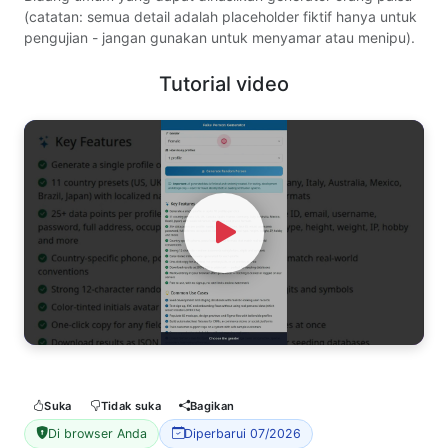
(catatan: semua detail adalah placeholder fiktif hanya untuk
pengujian - jangan gunakan untuk menyamar atau menipu).
Tutorial video
Watch Video
Suka
Tidak suka
Bagikan
Di browser Anda
Diperbarui 07/2026