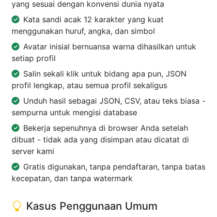
yang sesuai dengan konvensi dunia nyata
Kata sandi acak 12 karakter yang kuat
menggunakan huruf, angka, dan simbol
Avatar inisial bernuansa warna dihasilkan untuk
setiap profil
Salin sekali klik untuk bidang apa pun, JSON
profil lengkap, atau semua profil sekaligus
Unduh hasil sebagai JSON, CSV, atau teks biasa -
sempurna untuk mengisi database
Bekerja sepenuhnya di browser Anda setelah
dibuat - tidak ada yang disimpan atau dicatat di
server kami
Gratis digunakan, tanpa pendaftaran, tanpa batas
kecepatan, dan tanpa watermark
Kasus Penggunaan Umum