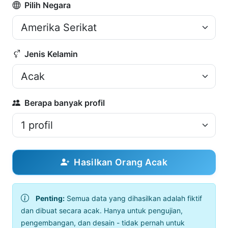
Pilih Negara
Jenis Kelamin
Berapa banyak profil
Hasilkan Orang Acak
Penting:
Semua data yang dihasilkan adalah fiktif
dan dibuat secara acak. Hanya untuk pengujian,
pengembangan, dan desain - tidak pernah untuk