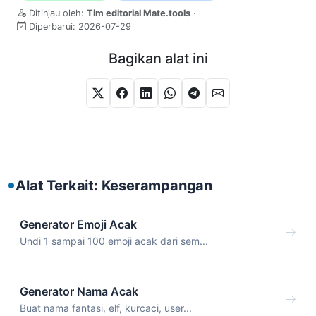
Ditinjau oleh:
Tim editorial Mate.tools
·
Diperbarui:
2026-07-29
Bagikan alat ini
Alat Terkait: Keserampangan
Generator Emoji Acak
Undi 1 sampai 100 emoji acak dari sem...
Generator Nama Acak
Buat nama fantasi, elf, kurcaci, user...