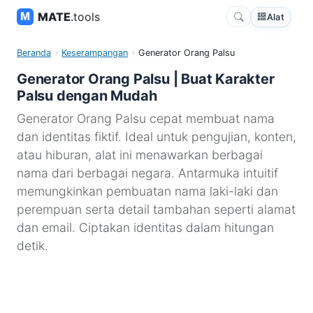
MATE
.tools
Alat
Beranda
Keserampangan
Generator Orang Palsu
Generator Orang Palsu | Buat Karakter
Palsu dengan Mudah
Generator Orang Palsu cepat membuat nama
dan identitas fiktif. Ideal untuk pengujian, konten,
atau hiburan, alat ini menawarkan berbagai
nama dari berbagai negara. Antarmuka intuitif
memungkinkan pembuatan nama laki-laki dan
perempuan serta detail tambahan seperti alamat
dan email. Ciptakan identitas dalam hitungan
detik.