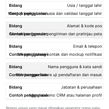
Usia / tanggal lahir
Menguji logika batas usia dan validasi tanggal lahir
Alamat & kode pos
Memeriksa formulir pengiriman dan pratinjau peta
Email & telepon
Mengisi bidang kontak dan mockup notifikasi
Nama pengguna & kata sandi
Membangun fixture uji pendaftaran dan masuk
Jabatan & perusahaan
Mengisi demo CRM atau halaman profil
Bidang umum yang dapat dihasilkan generator orang palsu