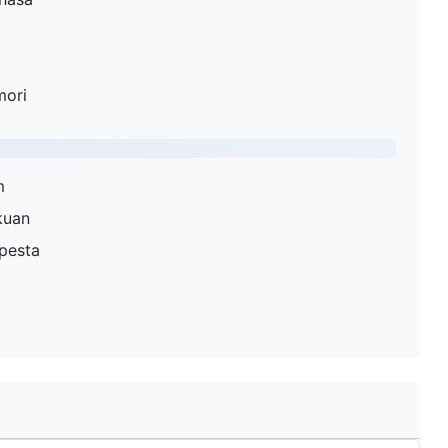
mori
m
kuan
 pesta