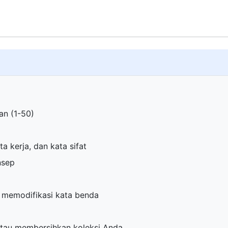
an (1-50)
 kerja, dan kata sifat
nsep
memodifikasi kata benda
a
atau membersihkan koleksi Anda