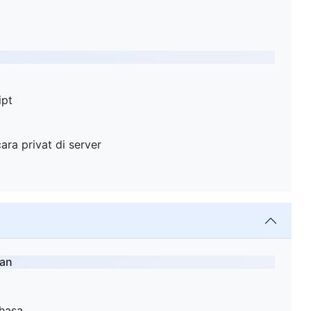
ipt
ara privat di server
ran
ahasa