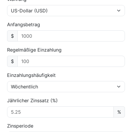
Anfangsbetrag
$
Regelmäßige Einzahlung
$
Einzahlungshäufigkeit
Jährlicher Zinssatz (%)
%
Zinsperiode