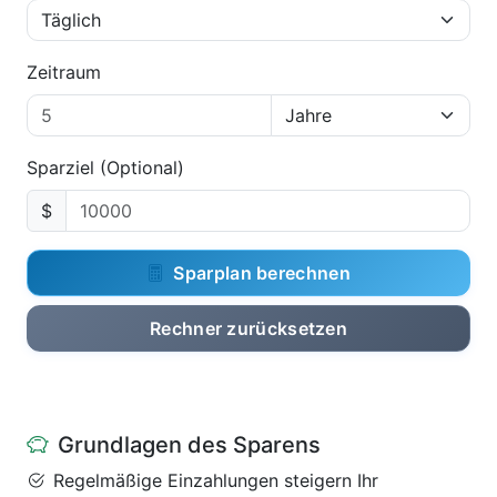
Zeitraum
Sparziel (Optional)
$
Sparplan berechnen
Rechner zurücksetzen
Grundlagen des Sparens
Regelmäßige Einzahlungen steigern Ihr