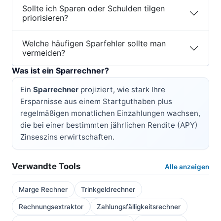
Sollte ich Sparen oder Schulden tilgen
priorisieren?
Welche häufigen Sparfehler sollte man
vermeiden?
Was ist ein Sparrechner?
Ein
Sparrechner
projiziert, wie stark Ihre
Ersparnisse aus einem Startguthaben plus
regelmäßigen monatlichen Einzahlungen wachsen,
die bei einer bestimmten jährlichen Rendite (APY)
Zinseszins erwirtschaften.
Verwandte Tools
Alle anzeigen
Marge Rechner
Trinkgeldrechner
Rechnungsextraktor
Zahlungsfälligkeitsrechner