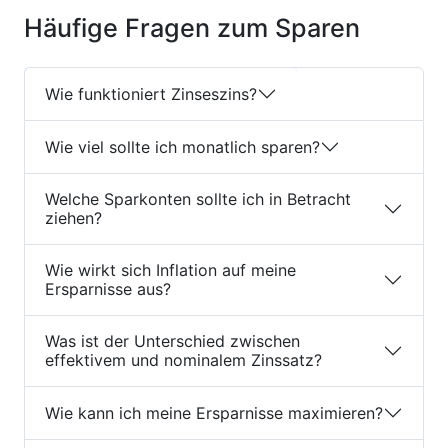
Häufige Fragen zum Sparen
Wie funktioniert Zinseszins?
Wie viel sollte ich monatlich sparen?
Welche Sparkonten sollte ich in Betracht
ziehen?
Wie wirkt sich Inflation auf meine
Ersparnisse aus?
Was ist der Unterschied zwischen
effektivem und nominalem Zinssatz?
Wie kann ich meine Ersparnisse maximieren?