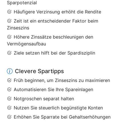
Sparpotenzial
Häufigere Verzinsung erhöht die Rendite
Zeit ist ein entscheidender Faktor beim
Zinseszins
Höhere Zinssätze beschleunigen den
Vermögensaufbau
Ziele setzen hilft bei der Spardisziplin
Clevere Spartipps
Früh beginnen, um Zinseszins zu maximieren
Automatisieren Sie Ihre Spareinlagen
Notgroschen separat halten
Nutzen Sie steuerlich begünstigte Konten
Erhöhen Sie Sparrate bei Gehaltserhöhungen