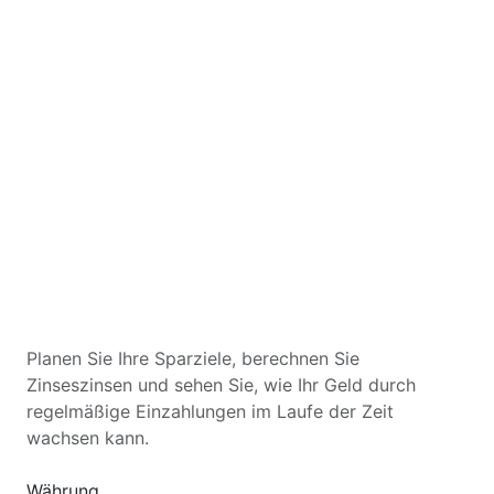
Planen Sie Ihre Sparziele, berechnen Sie
Zinseszinsen und sehen Sie, wie Ihr Geld durch
regelmäßige Einzahlungen im Laufe der Zeit
wachsen kann.
Währung