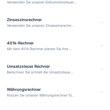
Verwenden Sie unseren Einkommensteuer...
Zinseszinsrechner
Verwenden Sie unseren Zinseszinsrechn...
401k-Rechner
Mit dem 401k-Rechner planen Sie Ihre ...
Umsatzsteuer Rechner
Berechnen Sie schnell die Umsatzsteue...
Währungsrechner
Nutzen Sie unseren Währungsrechner fü...