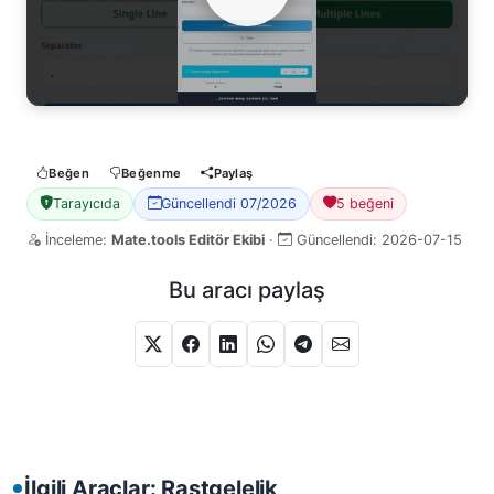
Watch Video
Beğen
Beğenme
Paylaş
Tarayıcıda
Güncellendi 07/2026
5 beğeni
İnceleme:
Mate.tools Editör Ekibi
·
Güncellendi:
2026-07-15
Bu aracı paylaş
İlgili Araçlar: Rastgelelik