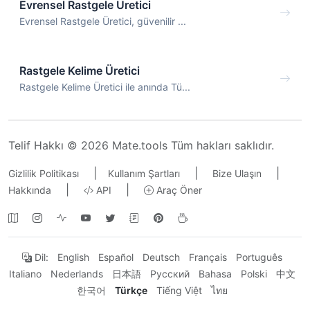
Evrensel Rastgele Üretici
Evrensel Rastgele Üretici, güvenilir ...
Rastgele Kelime Üretici
Rastgele Kelime Üretici ile anında Tü...
Telif Hakkı © 2026 Mate.tools Tüm hakları saklıdır.
|
|
|
Gizlilik Politikası
Kullanım Şartları
Bize Ulaşın
|
|
Hakkında
API
Araç Öner
Dil:
English
Español
Deutsch
Français
Português
Italiano
Nederlands
日本語
Русский
Bahasa
Polski
中文
한국어
Türkçe
Tiếng Việt
ไทย