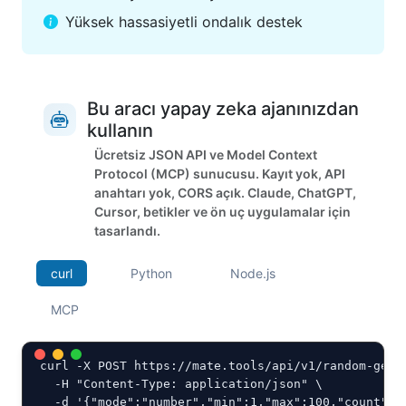
Yüksek hassasiyetli ondalık destek
Bu aracı yapay zeka ajanınızdan
kullanın
Ücretsiz JSON API ve Model Context
Protocol (MCP) sunucusu. Kayıt yok, API
anahtarı yok, CORS açık. Claude, ChatGPT,
Cursor, betikler ve ön uç uygulamalar için
tasarlandı.
curl
Python
Node.js
MCP
curl -X POST https://mate.tools/api/v1/random-gen.p
  -H "Content-Type: application/json" \

  -d '{"mode":"number","min":1,"max":100,"count":5